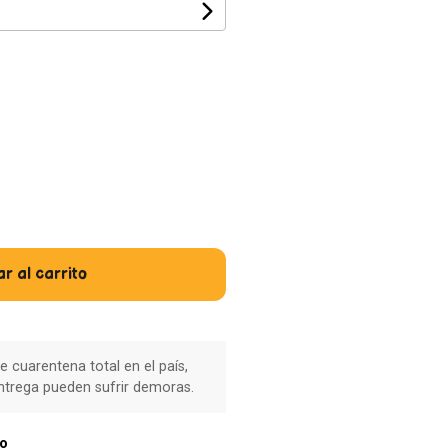
r al carrito
e cuarentena total en el país,
ntrega pueden sufrir demoras.
ío