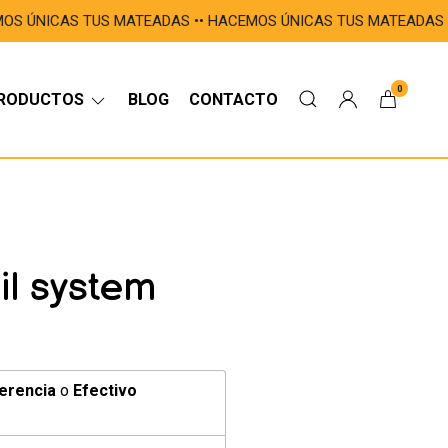
S ÚNICAS TUS MATEADAS •ㅤㅤㅤㅤㅤㅤㅤㅤㅤㅤㅤ• HACEMOS ÚNICAS TUS MATEADAS •
0
RODUCTOS
BLOG
CONTACTO
il system
erencia
o
Efectivo