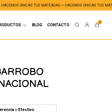
• HACEMOS ÚNICAS TUS MATEADAS •ㅤㅤㅤㅤㅤㅤㅤㅤㅤㅤㅤ• HACEMOS ÚNICAS TUS MATEAD
0
RODUCTOS
BLOG
CONTACTO
GARROBO
NACIONAL
erencia
o
Efectivo