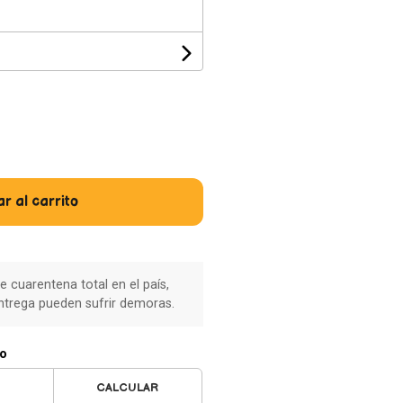
r al carrito
e cuarentena total en el país,
ntrega pueden sufrir demoras.
ío
CALCULAR